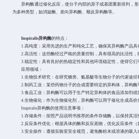
异构酶通过催化反应，使分子内部的原子或基团重新排列，形成
为多种类型，如消旋酶、差向异构酶、顺反异构酶等。
Inspiralis异构酶
的特点：
1.高纯度：采用先进的生产和纯化工艺，确保其异构酶产品具
2.高活性：这些酶经过严格的质量控制，具有很高的比活性，
3.稳定性：具有良好的热稳定性和其他环境稳定性，使得它们
应用领域：
1.生物技术研究：在研究糖类、氨基酸等生物分子的代谢途径
2.制药工业：某些药物分子的合成需要特定的异构体，异构酶
3.食品工业：异构酶可以用于生产特定异构体的食品添加剂或
4.生物催化：作为生物催化剂，异构酶可以用于催化生成高价
Inspiralis异构酶的使用注意事项：
1.存储条件：按照产品说明书推荐的条件存储酶，以保持其活
2.反应条件优化：根据具体的酶和反应底物，优化反应条件（如
3.安全操作：遵循实验室安全规范，避免酶粉末或溶液的吸入