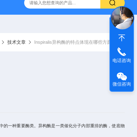
A-133鲑鱼纤维蛋白原
FaSSIF 25Lbiorelevant *代理
NIB
技术文章
Inspiralis异构酶的特点体现在哪些方面？
电话咨询
微信咨询
s产品线中的一种重要酶类。异构酶是一类催化分子内部重排的酶，使底物