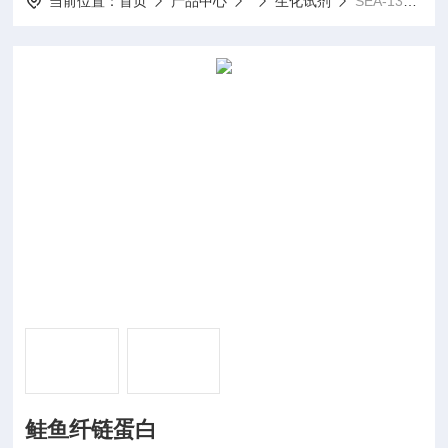
当前位置：
首页
产品中心
生化试剂
SEA-136鲑鱼纤链蛋白
鲑鱼纤链蛋白