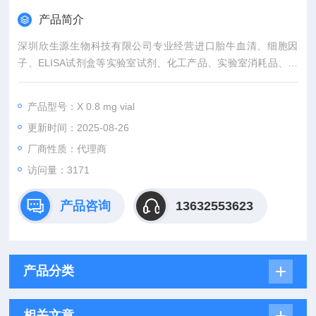
产品简介
深圳欣生源生物科技有限公司专业经营进口胎牛血清、细胞因
子、ELISA试剂盒等实验室试剂、化工产品、实验室消耗品、实
验室耗材以及实验室器材。产品涉及分子生物学、细胞生物学、
细菌学、遗传学、免疫学、生物化学、蛋白质学、细胞治疗、临
产品型号：X 0.8 mg vial
床应用等领域。如HFX1010凝血因子。
更新时间：2025-08-26
如有任何对Enzyme Research Laboratories抗体公司代理的需
要，咨询，了解。
厂商性质：代理商
访问量：3171
产品咨询
13632553623
产品分类
相关文章