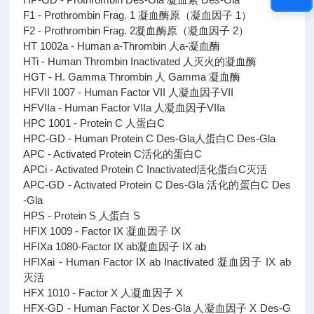
F1 - Prothrombin Frag. 1 凝血酶原（凝血因子 1）
F2 - Prothrombin Frag. 2凝血酶原（凝血因子 2）
HT 1002a - Human a-Thrombin 人a-凝血酶
HTi - Human Thrombin Inactivated 人灭火的凝血酶
HGT - H. Gamma Thrombin 人 Gamma 凝血酶
HFVII 1007 - Human Factor VII 人凝血因子VII
HFVIIa - Human Factor VIIa 人凝血因子VIIa
HPC 1001 - Protein C 人蛋白C
HPC-GD - Human Protein C Des-Gla人蛋白C Des-Gla
APC - Activated Protein C活化的蛋白C
APCi - Activated Protein C Inactivated活化蛋白C灭活
APC-GD - Activated Protein C Des-Gla 活化的蛋白C Des
-Gla
HPS - Protein S 人蛋白 S
HFIX 1009 - Factor IX 凝血因子 IX
HFIXa 1080-Factor IX ab凝血因子 IX ab
HFIXai - Human Factor IX ab Inactivated 凝血因子 IX ab
灭活
HFX 1010 - Factor X 人凝血因子 X
HFX-GD - Human Factor X Des-Gla 人凝血因子 X Des-G