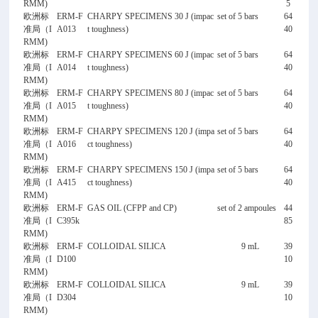
RMM)
5
欧洲标
ERM-F
CHARPY SPECIMENS 30 J (impac
set of 5 bars
64
准局（I
A013
t toughness)
40
RMM)
欧洲标
ERM-F
CHARPY SPECIMENS 60 J (impac
set of 5 bars
64
准局（I
A014
t toughness)
40
RMM)
欧洲标
ERM-F
CHARPY SPECIMENS 80 J (impac
set of 5 bars
64
准局（I
A015
t toughness)
40
RMM)
欧洲标
ERM-F
CHARPY SPECIMENS 120 J (impa
set of 5 bars
64
准局（I
A016
ct toughness)
40
RMM)
欧洲标
ERM-F
CHARPY SPECIMENS 150 J (impa
set of 5 bars
64
准局（I
A415
ct toughness)
40
RMM)
欧洲标
ERM-F
GAS OIL (CFPP and CP)
set of 2 ampoules
44
准局（I
C395k
85
RMM)
欧洲标
ERM-F
COLLOIDAL SILICA
9 mL
39
准局（I
D100
10
RMM)
欧洲标
ERM-F
COLLOIDAL SILICA
9 mL
39
准局（I
D304
10
RMM)