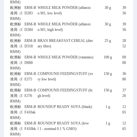
RMM)
欧洲标
ERM-B
WHOLE MILK POWDER (aflatoxi
30 g
39
准局（I
D283
n M1, low level)
56
RMM)
欧洲标
ERM-B
WHOLE MILK POWDER (aflatoxi
30 g
39
准局（I
D284
n M1, high level)
56
RMM)
欧洲标
ERM-B
BRAN BREAKFAST CEREAL (diet
25 g
28
准局（I
D518
ary fibre)
52
RMM)
欧洲标
ERM-B
WHOLE MILK POWDER (vitamins)
100 g
69
准局（I
D600
00
RMM)
欧洲标
ERM-B
COMPOUND FEEDINGSTUFF (ve
150 g
36
准局（I
E375
ry low level)
80
RMM)
欧洲标
ERM-B
COMPOUND FEEDINGSTUFF (hi
150 g
37
准局（I
E376
gh level)
26
RMM)
欧洲标
ERM-B
ROUNDUP READY SOYA (blank)
1 g
12
准局（I
F410ak
65
RMM)
欧洲标
ERM-B
ROUNDUP READY SOYA (leve
1 g
12
准局（I
F410bk
l 1 - nominal 0.1 % GMO)
65
RMM)