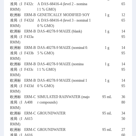
准局（I
F432c
A DAS-68416-4 (level 2 - nomina
65
RMM)
l 1 % GMO)
欧洲标
ERM-B
GENETICALLY MODIFIED SOY
1 g
12
准局（I
F432d
A DAS-68416-4 (level 3 - nominal 1
65
RMM)
0 % GMO)
欧洲标
ERM-B
DAS-40278-9 MAIZE (blank)
1 g
14
准局（I
F433a
95
RMM)
欧洲标
ERM-B
DAS-40278-9 MAIZE (nominal 0.
1 g
14
准局（I
F433b
5 % GMO)
95
RMM)
欧洲标
ERM-B
DAS-40278-9 MAIZE (nomina
1 g
14
准局（I
F433c
l 1 % GMO)
95
RMM)
欧洲标
ERM-B
DAS-40278-9 MAIZE (nominal 1
1 g
14
准局（I
F433d
0 % GMO)
95
RMM)
欧洲标
ERM-C
SIMULATED RAINWATER (majo
95 mL
36
准局（I
A408
r compounds)
80
RMM)
欧洲标
ERM-C
GROUNDWATER
95 mL
34
准局（I
A615
50
RMM)
欧洲标
ERM-C
GROUNDWATER
95 mL
27
准局（I
A616
60