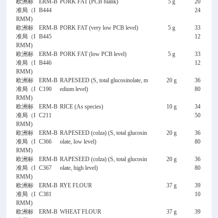
欧洲标
ERM-B
PORK FAT (PCB blank)
5 g
20
准局（I
B444
24
RMM)
欧洲标
ERM-B
PORK FAT (very low PCB level)
5 g
33
准局（I
B445
12
RMM)
欧洲标
ERM-B
PORK FAT (low PCB level)
5 g
33
准局（I
B446
12
RMM)
欧洲标
ERM-B
RAPESEED (S, total glucosinolate, m
20 g
36
准局（I
C190
edium level)
80
RMM)
欧洲标
ERM-B
RICE (As species)
10 g
34
准局（I
C211
50
RMM)
欧洲标
ERM-B
RAPESEED (colza) (S, total glucosin
20 g
36
准局（I
C366
olate, low level)
80
RMM)
欧洲标
ERM-B
RAPESEED (colza) (S, total glucosin
20 g
36
准局（I
C367
olate, high level)
80
RMM)
欧洲标
ERM-B
RYE FLOUR
37 g
39
准局（I
C381
10
RMM)
欧洲标
ERM-B
WHEAT FLOUR
37 g
39