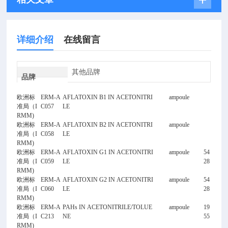
详细介绍
在线留言
其他品牌
品牌
欧洲标
ERM-A
AFLATOXIN B1 IN ACETONITRI
ampoule
准局（I
C057
LE
RMM)
欧洲标
ERM-A
AFLATOXIN B2 IN ACETONITRI
ampoule
准局（I
C058
LE
RMM)
欧洲标
ERM-A
AFLATOXIN G1 IN ACETONITRI
ampoule
54
准局（I
C059
LE
28
RMM)
欧洲标
ERM-A
AFLATOXIN G2 IN ACETONITRI
ampoule
54
准局（I
C060
LE
28
RMM)
欧洲标
ERM-A
PAHs IN ACETONITRILE/TOLUE
ampoule
19
准局（I
C213
NE
55
RMM)