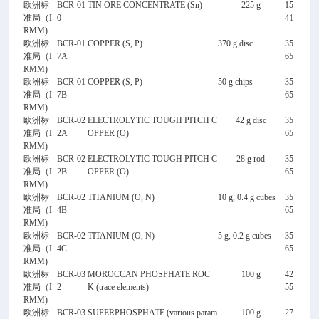
欧洲标
BCR-01
TIN ORE CONCENTRATE (Sn)
225 g
15
准局（I
0
41
RMM)
欧洲标
BCR-01
COPPER (S, P)
370 g disc
35
准局（I
7A
65
RMM)
欧洲标
BCR-01
COPPER (S, P)
50 g chips
35
准局（I
7B
65
RMM)
欧洲标
BCR-02
ELECTROLYTIC TOUGH PITCH C
42 g disc
35
准局（I
2A
OPPER (O)
65
RMM)
欧洲标
BCR-02
ELECTROLYTIC TOUGH PITCH C
28 g rod
35
准局（I
2B
OPPER (O)
65
RMM)
欧洲标
BCR-02
TITANIUM (O, N)
10 g, 0.4 g cubes
35
准局（I
4B
65
RMM)
欧洲标
BCR-02
TITANIUM (O, N)
5 g, 0.2 g cubes
35
准局（I
4C
65
RMM)
欧洲标
BCR-03
MOROCCAN PHOSPHATE ROC
100 g
42
准局（I
2
K (trace elements)
55
RMM)
欧洲标
BCR-03
SUPERPHOSPHATE (various param
100 g
27