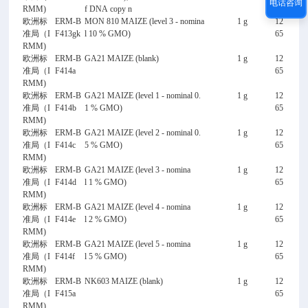
电话咨询
RMM)
f DNA copy n
欧洲标
ERM-B
MON 810 MAIZE (level 3 - nomina
1 g
12
准局（I
F413gk
l 10 % GMO)
65
RMM)
欧洲标
ERM-B
GA21 MAIZE (blank)
1 g
12
准局（I
F414a
65
RMM)
欧洲标
ERM-B
GA21 MAIZE (level 1 - nominal 0.
1 g
12
准局（I
F414b
1 % GMO)
65
RMM)
欧洲标
ERM-B
GA21 MAIZE (level 2 - nominal 0.
1 g
12
准局（I
F414c
5 % GMO)
65
RMM)
欧洲标
ERM-B
GA21 MAIZE (level 3 - nomina
1 g
12
准局（I
F414d
l 1 % GMO)
65
RMM)
欧洲标
ERM-B
GA21 MAIZE (level 4 - nomina
1 g
12
准局（I
F414e
l 2 % GMO)
65
RMM)
欧洲标
ERM-B
GA21 MAIZE (level 5 - nomina
1 g
12
准局（I
F414f
l 5 % GMO)
65
RMM)
欧洲标
ERM-B
NK603 MAIZE (blank)
1 g
12
准局（I
F415a
65
RMM)