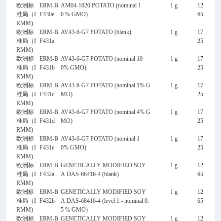
欧洲标
ERM-B
AM04-1020 POTATO (nominal 1
1 g
12
准局（I
F430e
0 % GMO)
65
RMM)
欧洲标
ERM-B
AV43-6-G7 POTATO (blank)
1 g
17
准局（I
F431a
25
RMM)
欧洲标
ERM-B
AV43-6-G7 POTATO (nominal 10
1 g
17
准局（I
F431b
0% GMO)
25
RMM)
欧洲标
ERM-B
AV43-6-G7 POTATO (nominal 1% G
1 g
17
准局（I
F431c
MO)
25
RMM)
欧洲标
ERM-B
AV43-6-G7 POTATO (nominal 4% G
1 g
17
准局（I
F431d
MO)
25
RMM)
欧洲标
ERM-B
AV43-6-G7 POTATO (nominal 1
1 g
17
准局（I
F431e
0% GMO)
25
RMM)
欧洲标
ERM-B
GENETICALLY MODIFIED SOY
1 g
12
准局（I
F432a
A DAS-68416-4 (blank)
65
RMM)
欧洲标
ERM-B
GENETICALLY MODIFIED SOY
1 g
12
准局（I
F432b
A DAS-68416-4 (level 1 - nominal 0.
65
RMM)
5 % GMO)
欧洲标
ERM-B
GENETICALLY MODIFIED SOY
1 g
12