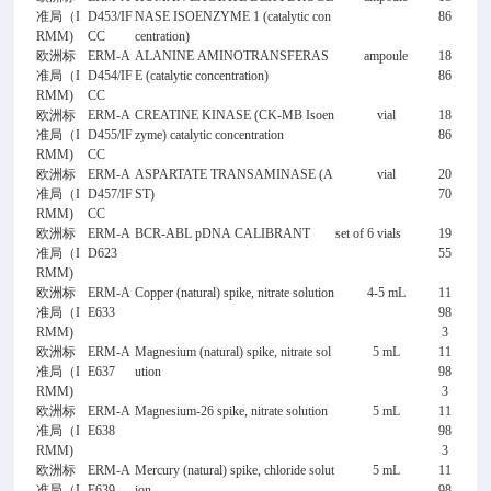
准局（I
D453/IF
NASE ISOENZYME 1 (catalytic con
86
RMM)
CC
centration)
欧洲标
ERM-A
ALANINE AMINOTRANSFERAS
ampoule
18
准局（I
D454/IF
E (catalytic concentration)
86
RMM)
CC
欧洲标
ERM-A
CREATINE KINASE (CK-MB Isoen
vial
18
准局（I
D455/IF
zyme) catalytic concentration
86
RMM)
CC
欧洲标
ERM-A
ASPARTATE TRANSAMINASE (A
vial
20
准局（I
D457/IF
ST)
70
RMM)
CC
欧洲标
ERM-A
BCR-ABL pDNA CALIBRANT
set of 6 vials
19
准局（I
D623
55
RMM)
欧洲标
ERM-A
Copper (natural) spike, nitrate solution
4-5 mL
11
准局（I
E633
98
RMM)
3
欧洲标
ERM-A
Magnesium (natural) spike, nitrate sol
5 mL
11
准局（I
E637
ution
98
RMM)
3
欧洲标
ERM-A
Magnesium-26 spike, nitrate solution
5 mL
11
准局（I
E638
98
RMM)
3
欧洲标
ERM-A
Mercury (natural) spike, chloride solut
5 mL
11
准局（I
E639
ion
98