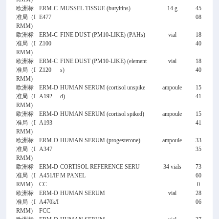
欧洲标
ERM-C
MUSSEL TISSUE (butyltins)
14 g
45
准局（I
E477
08
RMM)
欧洲标
ERM-C
FINE DUST (PM10-LIKE) (PAHs)
vial
18
准局（I
Z100
40
RMM)
欧洲标
ERM-C
FINE DUST (PM10-LIKE) (element
vial
18
准局（I
Z120
s)
40
RMM)
欧洲标
ERM-D
HUMAN SERUM (cortisol unspike
ampoule
15
准局（I
A192
d)
41
RMM)
欧洲标
ERM-D
HUMAN SERUM (cortisol spiked)
ampoule
15
准局（I
A193
41
RMM)
欧洲标
ERM-D
HUMAN SERUM (progesterone)
ampoule
33
准局（I
A347
35
RMM)
欧洲标
ERM-D
CORTISOL REFERENCE SERU
34 vials
73
准局（I
A451/IF
M PANEL
60
RMM)
CC
0
欧洲标
ERM-D
HUMAN SERUM
vial
28
准局（I
A470k/I
06
RMM)
FCC