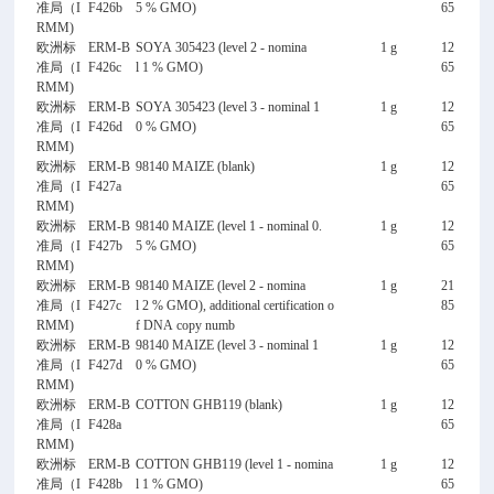
准局（I
F426b
5 % GMO)
65
RMM)
欧洲标
ERM-B
SOYA 305423 (level 2 - nomina
1 g
12
准局（I
F426c
l 1 % GMO)
65
RMM)
欧洲标
ERM-B
SOYA 305423 (level 3 - nominal 1
1 g
12
准局（I
F426d
0 % GMO)
65
RMM)
欧洲标
ERM-B
98140 MAIZE (blank)
1 g
12
准局（I
F427a
65
RMM)
欧洲标
ERM-B
98140 MAIZE (level 1 - nominal 0.
1 g
12
准局（I
F427b
5 % GMO)
65
RMM)
欧洲标
ERM-B
98140 MAIZE (level 2 - nomina
1 g
21
准局（I
F427c
l 2 % GMO), additional certification o
85
RMM)
f DNA copy numb
欧洲标
ERM-B
98140 MAIZE (level 3 - nominal 1
1 g
12
准局（I
F427d
0 % GMO)
65
RMM)
欧洲标
ERM-B
COTTON GHB119 (blank)
1 g
12
准局（I
F428a
65
RMM)
欧洲标
ERM-B
COTTON GHB119 (level 1 - nomina
1 g
12
准局（I
F428b
l 1 % GMO)
65