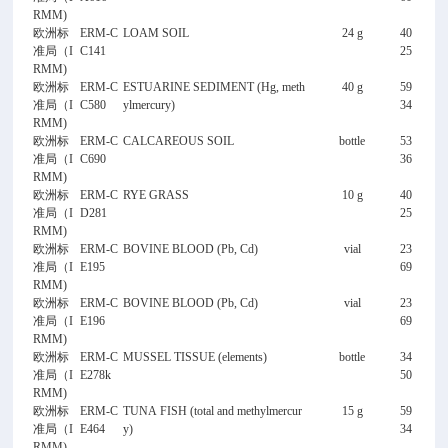
RMM)
欧洲标
ERM-C
LOAM SOIL
24 g
40
准局（I
C141
25
RMM)
欧洲标
ERM-C
ESTUARINE SEDIMENT (Hg, meth
40 g
59
准局（I
C580
ylmercury)
34
RMM)
欧洲标
ERM-C
CALCAREOUS SOIL
bottle
53
准局（I
C690
36
RMM)
欧洲标
ERM-C
RYE GRASS
10 g
40
准局（I
D281
25
RMM)
欧洲标
ERM-C
BOVINE BLOOD (Pb, Cd)
vial
23
准局（I
E195
69
RMM)
欧洲标
ERM-C
BOVINE BLOOD (Pb, Cd)
vial
23
准局（I
E196
69
RMM)
欧洲标
ERM-C
MUSSEL TISSUE (elements)
bottle
34
准局（I
E278k
50
RMM)
欧洲标
ERM-C
TUNA FISH (total and methylmercur
15 g
59
准局（I
E464
y)
34
RMM)