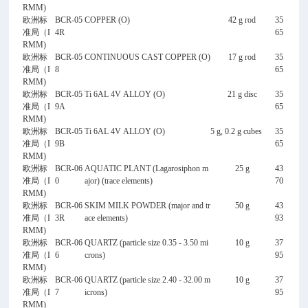
RMM)
欧洲标
BCR-05
COPPER (O)
42 g rod
35
准局（I
4R
65
RMM)
欧洲标
BCR-05
CONTINUOUS CAST COPPER (O)
17 g rod
35
准局（I
8
65
RMM)
欧洲标
BCR-05
Ti 6AL 4V ALLOY (O)
21 g disc
35
准局（I
9A
65
RMM)
欧洲标
BCR-05
Ti 6AL 4V ALLOY (O)
5 g, 0.2 g cubes
35
准局（I
9B
65
RMM)
欧洲标
BCR-06
AQUATIC PLANT (Lagarosiphon m
25 g
43
准局（I
0
ajor) (trace elements)
70
RMM)
欧洲标
BCR-06
SKIM MILK POWDER (major and tr
50 g
43
准局（I
3R
ace elements)
93
RMM)
欧洲标
BCR-06
QUARTZ (particle size 0.35 - 3.50 mi
10 g
37
准局（I
6
crons)
95
RMM)
欧洲标
BCR-06
QUARTZ (particle size 2.40 - 32.00 m
10 g
37
准局（I
7
icrons)
95
RMM)