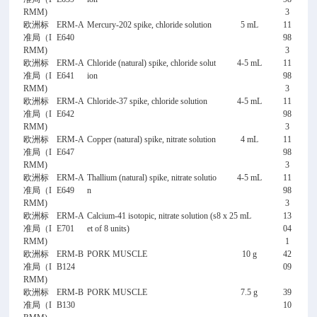
RMM)
3
欧洲标
ERM-A
Mercury-202 spike, chloride solution
5 mL
11
准局（I
E640
98
RMM)
3
欧洲标
ERM-A
Chloride (natural) spike, chloride solut
4-5 mL
11
准局（I
E641
ion
98
RMM)
3
欧洲标
ERM-A
Chloride-37 spike, chloride solution
4-5 mL
11
准局（I
E642
98
RMM)
3
欧洲标
ERM-A
Copper (natural) spike, nitrate solution
4 mL
11
准局（I
E647
98
RMM)
3
欧洲标
ERM-A
Thallium (natural) spike, nitrate solutio
4-5 mL
11
准局（I
E649
n
98
RMM)
3
欧洲标
ERM-A
Calcium-41 isotopic, nitrate solution (s
8 x 25 mL
13
准局（I
E701
et of 8 units)
04
RMM)
1
欧洲标
ERM-B
PORK MUSCLE
10 g
42
准局（I
B124
09
RMM)
欧洲标
ERM-B
PORK MUSCLE
7.5 g
39
准局（I
B130
10