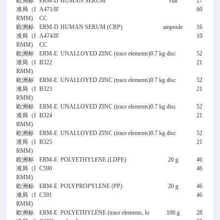
欧洲标
ERM-D
HUMAN SERUM
vial
27
准局（I
A471/IF
60
RMM)
CC
欧洲标
ERM-D
HUMAN SERUM (CRP)
ampoule
16
准局（I
A474/IF
10
RMM)
CC
欧洲标
ERM-E
UNALLOYED ZINC (trace elements)
0.7 kg disc
52
准局（I
B322
21
RMM)
欧洲标
ERM-E
UNALLOYED ZINC (trace elements)
0.7 kg disc
52
准局（I
B323
21
RMM)
欧洲标
ERM-E
UNALLOYED ZINC (trace elements)
0.7 kg disc
52
准局（I
B324
21
RMM)
欧洲标
ERM-E
UNALLOYED ZINC (trace elements)
0.7 kg disc
52
准局（I
B325
21
RMM)
欧洲标
ERM-E
POLYETHYLENE (LDPE)
20 g
46
准局（I
C590
46
RMM)
欧洲标
ERM-E
POLYPROPYLENE (PP)
20 g
46
准局（I
C591
46
RMM)
欧洲标
ERM-E
POLYETHYLENE (trace elements, lo
100 g
28