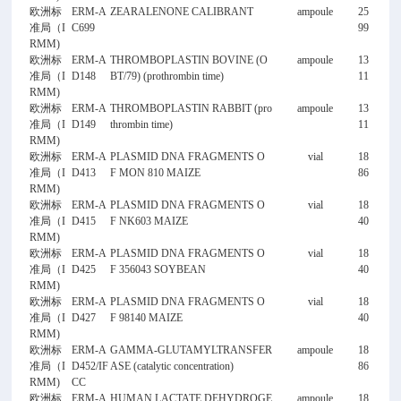
欧洲标
ERM-A
ZEARALENONE CALIBRANT
ampoule
25
准局（I
C699
99
RMM)
欧洲标
ERM-A
THROMBOPLASTIN BOVINE (O
ampoule
13
准局（I
D148
BT/79) (prothrombin time)
11
RMM)
欧洲标
ERM-A
THROMBOPLASTIN RABBIT (pro
ampoule
13
准局（I
D149
thrombin time)
11
RMM)
欧洲标
ERM-A
PLASMID DNA FRAGMENTS O
vial
18
准局（I
D413
F MON 810 MAIZE
86
RMM)
欧洲标
ERM-A
PLASMID DNA FRAGMENTS O
vial
18
准局（I
D415
F NK603 MAIZE
40
RMM)
欧洲标
ERM-A
PLASMID DNA FRAGMENTS O
vial
18
准局（I
D425
F 356043 SOYBEAN
40
RMM)
欧洲标
ERM-A
PLASMID DNA FRAGMENTS O
vial
18
准局（I
D427
F 98140 MAIZE
40
RMM)
欧洲标
ERM-A
GAMMA-GLUTAMYLTRANSFER
ampoule
18
准局（I
D452/IF
ASE (catalytic concentration)
86
RMM)
CC
欧洲标
ERM-A
HUMAN LACTATE DEHYDROGE
ampoule
18