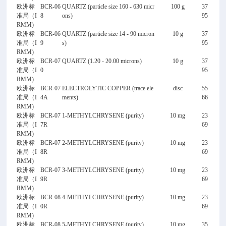
欧洲标
BCR-06
QUARTZ (particle size 160 - 630 micr
100 g
37
准局（I
8
ons)
95
RMM)
欧洲标
BCR-06
QUARTZ (particle size 14 - 90 micron
10 g
37
准局（I
9
s)
95
RMM)
欧洲标
BCR-07
QUARTZ (1.20 - 20.00 microns)
10 g
37
准局（I
0
95
RMM)
欧洲标
BCR-07
ELECTROLYTIC COPPER (trace ele
disc
55
准局（I
4A
ments)
66
RMM)
欧洲标
BCR-07
1-METHYLCHRYSENE (purity)
10 mg
23
准局（I
7R
69
RMM)
欧洲标
BCR-07
2-METHYLCHRYSENE (purity)
10 mg
23
准局（I
8R
69
RMM)
欧洲标
BCR-07
3-METHYLCHRYSENE (purity)
10 mg
23
准局（I
9R
69
RMM)
欧洲标
BCR-08
4-METHYLCHRYSENE (purity)
10 mg
23
准局（I
0R
69
RMM)
欧洲标
BCR-08
5-METHYLCHRYSENE (purity)
10 mg
35