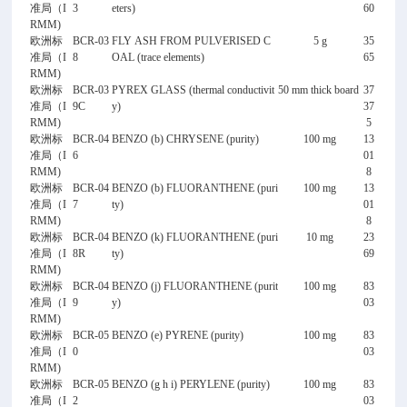
准局（I
3
eters)
60
RMM)
欧洲标
BCR-03
FLY ASH FROM PULVERISED C
5 g
35
准局（I
8
OAL (trace elements)
65
RMM)
欧洲标
BCR-03
PYREX GLASS (thermal conductivit
50 mm thick board
37
准局（I
9C
y)
37
RMM)
5
欧洲标
BCR-04
BENZO (b) CHRYSENE (purity)
100 mg
13
准局（I
6
01
RMM)
8
欧洲标
BCR-04
BENZO (b) FLUORANTHENE (puri
100 mg
13
准局（I
7
ty)
01
RMM)
8
欧洲标
BCR-04
BENZO (k) FLUORANTHENE (puri
10 mg
23
准局（I
8R
ty)
69
RMM)
欧洲标
BCR-04
BENZO (j) FLUORANTHENE (purit
100 mg
83
准局（I
9
y)
03
RMM)
欧洲标
BCR-05
BENZO (e) PYRENE (purity)
100 mg
83
准局（I
0
03
RMM)
欧洲标
BCR-05
BENZO (g h i) PERYLENE (purity)
100 mg
83
准局（I
2
03