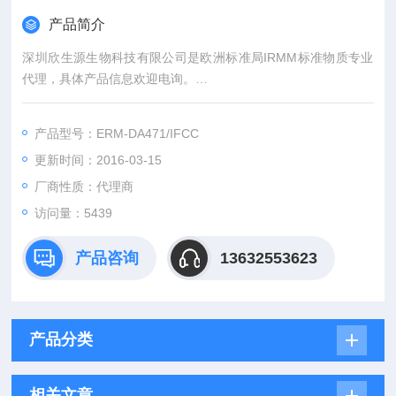
产品简介
深圳欣生源生物科技有限公司是欧洲标准局IRMM标准物质专业
代理，具体产品信息欢迎电询。
参考资料和测量研究所（IRMM）的七个联合研究中心的研究院
（JRC）,一个由欧洲委员会（EC）学院的使命是支持工业竞争
产品型号：ERM-DA471/IFCC
力,生活质量,在欧盟安全通过开发良好的测量标准和提供良好的
更新时间：2016-03-15
科学建议关于测量和欧盟的政策标准。
厂商性质：代理商
访问量：5439
产品咨询
13632553623
产品分类
相关文章