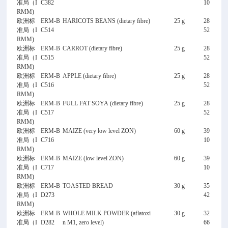
准局（I
C382
10
RMM)
欧洲标
ERM-B
HARICOTS BEANS (dietary fibre)
25 g
28
准局（I
C514
52
RMM)
欧洲标
ERM-B
CARROT (dietary fibre)
25 g
28
准局（I
C515
52
RMM)
欧洲标
ERM-B
APPLE (dietary fibre)
25 g
28
准局（I
C516
52
RMM)
欧洲标
ERM-B
FULL FAT SOYA (dietary fibre)
25 g
28
准局（I
C517
52
RMM)
欧洲标
ERM-B
MAIZE (very low level ZON)
60 g
39
准局（I
C716
10
RMM)
欧洲标
ERM-B
MAIZE (low level ZON)
60 g
39
准局（I
C717
10
RMM)
欧洲标
ERM-B
TOASTED BREAD
30 g
35
准局（I
D273
42
RMM)
欧洲标
ERM-B
WHOLE MILK POWDER (aflatoxi
30 g
32
准局（I
D282
n M1, zero level)
66