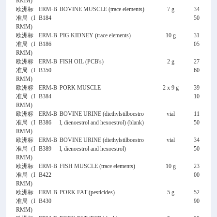
RMM)
欧洲标
ERM-B
BOVINE MUSCLE (trace elements)
7 g
34
准局（I
B184
50
RMM)
欧洲标
ERM-B
PIG KIDNEY (trace elements)
10 g
31
准局（I
B186
05
RMM)
欧洲标
ERM-B
FISH OIL (PCB's)
2 g
27
准局（I
B350
60
RMM)
欧洲标
ERM-B
PORK MUSCLE
2 x 9 g
39
准局（I
B384
10
RMM)
欧洲标
ERM-B
BOVINE URINE (diethylstilboestro
vial
11
准局（I
B386
l, dienoestrol and hexoestrol) (blank)
50
RMM)
欧洲标
ERM-B
BOVINE URINE (diethylstilboestro
vial
34
准局（I
B389
l, dienoestrol and hexoestrol)
50
RMM)
欧洲标
ERM-B
FISH MUSCLE (trace elements)
10 g
23
准局（I
B422
00
RMM)
欧洲标
ERM-B
PORK FAT (pesticides)
5 g
52
准局（I
B430
90
RMM)