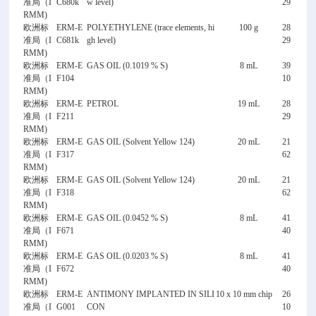
准局（I
C680k
w level)
29
RMM)
欧洲标
ERM-E
POLYETHYLENE (trace elements, hi
100 g
28
准局（I
C681k
gh level)
29
RMM)
欧洲标
ERM-E
GAS OIL (0.1019 % S)
8 mL
39
准局（I
F104
10
RMM)
欧洲标
ERM-E
PETROL
19 mL
28
准局（I
F211
29
RMM)
欧洲标
ERM-E
GAS OIL (Solvent Yellow 124)
20 mL
21
准局（I
F317
62
RMM)
欧洲标
ERM-E
GAS OIL (Solvent Yellow 124)
20 mL
21
准局（I
F318
62
RMM)
欧洲标
ERM-E
GAS OIL (0.0452 % S)
8 mL
41
准局（I
F671
40
RMM)
欧洲标
ERM-E
GAS OIL (0.0203 % S)
8 mL
41
准局（I
F672
40
RMM)
欧洲标
ERM-E
ANTIMONY IMPLANTED IN SILI
10 x 10 mm chip
26
准局（I
G001
CON
10