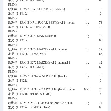
准局（I
F418d
0 % GMO)
65
RMM)
欧洲标
ERM-B
H7-1 SUGAR BEET (blank)
1 g
73
准局（I
F419a
6
RMM)
欧洲标
ERM-B
H7-1 SUGAR BEET (level 1 - nomin
1 g
73
准局（I
F419b
al 100 % GMO)
6
RMM)
欧洲标
ERM-B
3272 MAIZE (blank)
1 g
12
准局（I
F420a
65
RMM)
欧洲标
ERM-B
3272 MAIZE (level 1 - nomina
1 g
12
准局（I
F420b
l 1 % GMO)
65
RMM)
欧洲标
ERM-B
3272 MAIZE (level 2 - nominal 1
1 g
12
准局（I
F420c
0 % GMO)
65
RMM)
欧洲标
ERM-B
EH92-527-1 POTATO (blank)
1 g
73
准局（I
F421a
6
RMM)
欧洲标
ERM-B
EH92-527-1 POTATO (level 1 - nomi
0.5 g
73
准局（I
F421b
nal 100 % GMO)
6
RMM)
欧洲标
ERM-B
281-24-236 x 3006-210-23 COTTO
1 g
14
准局（I
F422a
N SEED (blank)
95