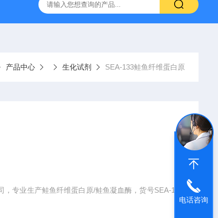
A-133鲑鱼纤维蛋白原
FaSSIF 25Lbiorelevant *代理
NIB
产品中心
生化试剂
SEA-133鲑鱼纤维蛋白原
x公司旗下公司，专业生产鲑鱼纤维蛋白原/鲑鱼凝血酶，货号SEA-13
电话咨询