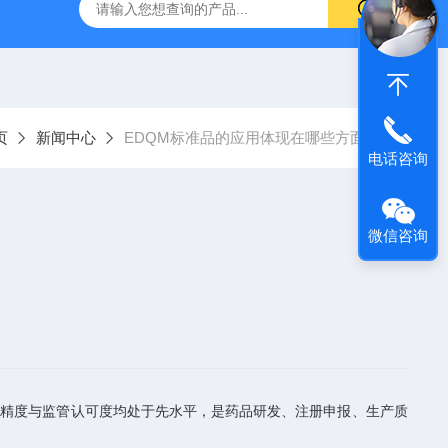
A-133鲑鱼纤维蛋白原
FaSSIF 25Lbiorelevant *代理
NIB
页
新闻中心
EDQM标准品的应用体现在哪些方面？
电话咨询
微信咨询
精度与监管认可度均处于先水平，是药品研发、注册申报、生产质