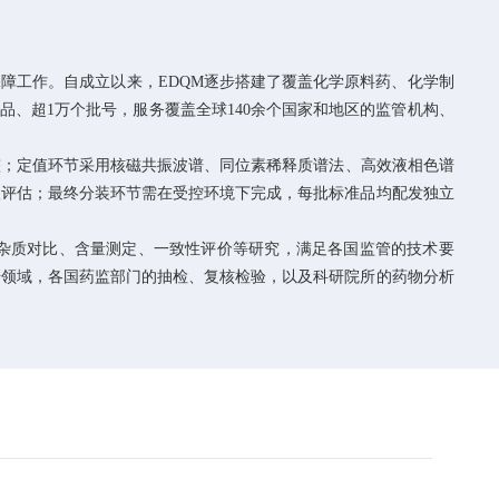
障工作。自成立以来，EDQM逐步搭建了覆盖化学原料药、化学制
品、超1万个批号，服务覆盖全球140余个国家和地区的监管机构、
整；定值环节采用核磁共振波谱、同位素稀释质谱法、高效液相色谱
级评估；最终分装环节需在受控环境下完成，每批标准品均配发独立
杂质对比、含量测定、一致性评价等研究，满足各国监管的技术要
研领域，各国药监部门的抽检、复核检验，以及科研院所的药物分析