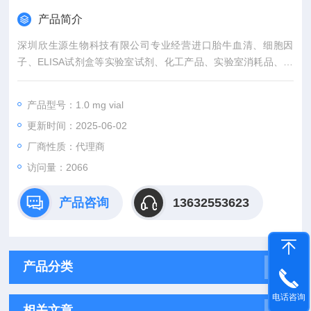
产品简介
深圳欣生源生物科技有限公司专业经营进口胎牛血清、细胞因
子、ELISA试剂盒等实验室试剂、化工产品、实验室消耗品、实
验室耗材以及实验室器材。产品涉及分子生物学、细胞生物学、
细菌学、遗传学、免疫学、生物化学、蛋白质学、细胞治疗、临
产品型号：1.0 mg vial
床应用等领域。
更新时间：2025-06-02
如有任何对Enzyme Research Laboratories抗体公司代理的需
要，咨询，了解。我们有相关的专家学者为你解疑答惑，诚信往
厂商性质：代理商
来是根本。
访问量：2066
产品咨询
13632553623
产品分类
电话咨询
相关文章