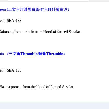
ibrinogen (三文鱼纤维蛋白原/鲑鱼纤维蛋白原）
ber：SEA-133
almon plasma protein from blood of farmed S. salar
bin （
三文鱼Thrombin/鲑鱼Thrombin
）
ber：SEA-135
asma protein from the blood of farmed S. salar