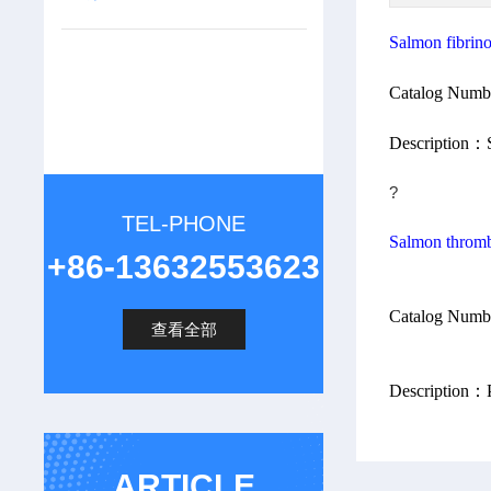
Salmon f
Catalog Num
Description：S
?
TEL-PHONE
Salmon throm
+86-13632553623
Catalog Num
查看全部
Description：Pl
ARTICLE