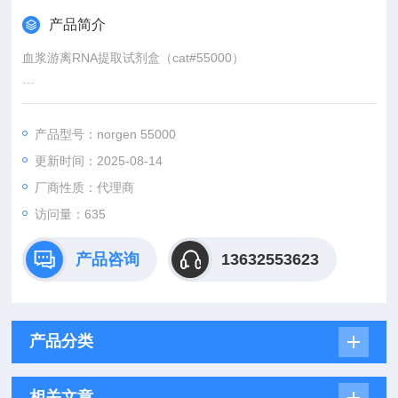
产品简介
血浆游离RNA提取试剂盒（cat#55000）
从不同体积的血浆中纯化cf-RNA。该血浆由EDTA收集的血液中
制备而来。然后将3ul纯化的RNA用作RT-qPCR反应中的模板，
产品型号：norgen 55000
以检测miR-21（图A）和5S rRNA转录物（图B）。miR-21和5S
更新时间：2025-08-14
rRNA转录物的相对含量随着样上样量的增加而线性增加。
厂商性质：代理商
访问量：635
产品咨询
13632553623
产品分类
相关文章