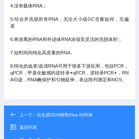
4.没有载体RNA；
5.结合并洗脱所有RNA，无论大小或GC含量如何，无偏
差
6.将游离的RNA和外泌体RNA浓缩至灵活的洗脱体积；
7.短时间内纯化高质量的RNA。
8.纯化的血浆/血清RNA可用于很多下游应用，包括PCR，
qPCR，甲基化敏感的逆转录
qPCR，逆转录PCR
，RN
A印迹，RNA酶保护和引物延伸，表达阵列测定和NGS。
上一个：
欣生源2024销售Elisa Kit列表
返回列表